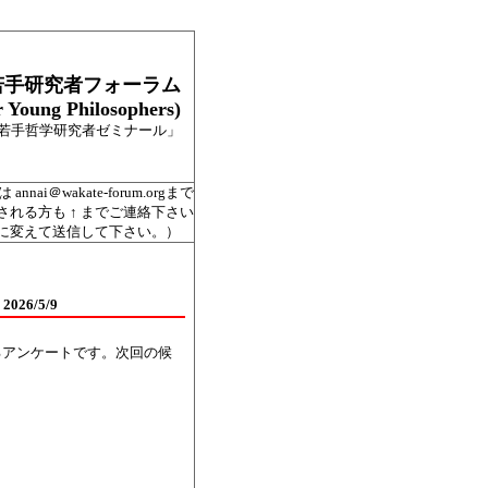
若手研究者フォーラム
 Young Philosophers)
若手哲学研究者ゼミナール」
＠wakate-forum.orgまで
れる方も ↑ までご連絡下さい
に変えて送信して下さい。）
6/5/9
るアンケートです。次回の候