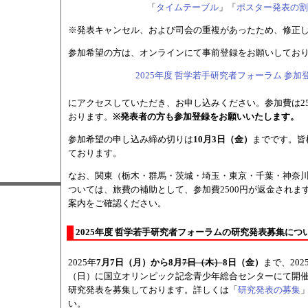
「
タイムテーブル
」「
ポスター発表の割
※発表キャンセル、および司会の重複があったため、修正し
参加希望の方は、オンラインにて事前登録をお願いしてお
2025年度 哲学若手研究者フォーラム 参
にアクセスしていただき、お申し込みください。参加費は25
おります。
※発表者の方も参加登録をお願いいたします。
参加希望の申し込み締め切りは
10月3日（金）
までです。皆
ております。
なお、関東（栃木・群馬・茨城・埼玉・東京・千葉・神奈
ついては、旅費の補助として、参加費2500円が返金されま
案内をご確認ください。
2025年度 哲学若手研究者フォーラムの研究発表募集について 2
2025年
7月7日（月）から8月
7日（木）
8日（金）
まで、202
（日）に国立オリンピック記念青少年総合センターにて開
研究発表を募集しております。詳しくは「
研究発表の募集
い。