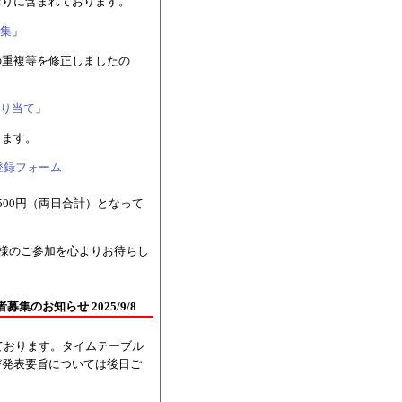
おりに含まれております。
集
」
の重複等を修正しましたの
り当て
」
ります。
加登録フォーム
00円（両日合計）となって
様のご参加を心よりお待ちし
のお知らせ 2025/9/8
ております。タイムテーブル
び発表要旨については後日ご