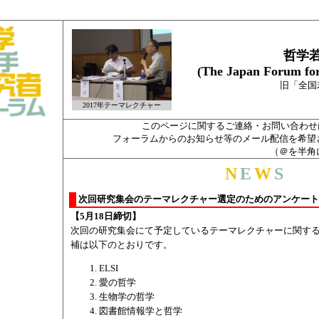
哲学
(The Japan Forum for
旧「全国
2017年テーマレクチャー
このページに関するご連絡・お問い合わせは annai
フォーラムからのお知らせ等のメール配信を希望さ
（＠を半角
N
E
W
S
次回研究集会のテーマレクチャー選定のためのアンケート 202
【5月18日締切】
次回の研究集会にて予定しているテーマレクチャーに関す
補は以下のとおりです。
ELSI
愛の哲学
生物学の哲学
図書館情報学と哲学