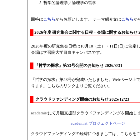
哲学的論理学／論理学の哲学
回答は
こちら
からお願いします。 テーマ紹介文は
こちら
か
2026年度 研究集会に関する日程・会場に関するお知らせ 202
2026年度の研究集会日程は10月10（土）・11日(日)に決定
会場は学習院大学目白キャンパスです。
『哲学の探求』第53号公開のお知らせ 2026/3/31
『哲学の探求』第53号が完成いたしました。Webページ上
ります。こちらのリンクよりご覧ください。
クラウドファンディング開始のお知らせ 2025/12/23
academistにて月額支援型クラウドファンディングを開始し
academist プロジェクトページ
クラウドファンディングの経緯につきましては、こちらを