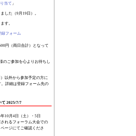
り当て
」
ました（9月19日）。
ります。
加登録フォーム
00円（両日合計）となって
様のご参加を心よりお待ちし
川）以外から参加予定の方に
す。詳細は登録フォーム先の
025/7/7
5年10月4日（土）・5日
催されるフォーラム大会での
」ページにてご確認くださ