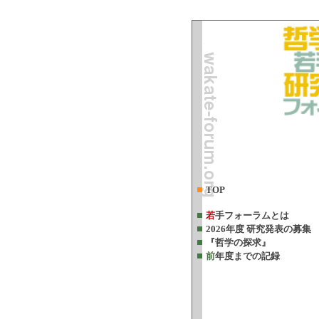
TOP
若
手フォーラムとは
2026年度 研究発表の募集
『哲学の探求』
前
年度までの記録