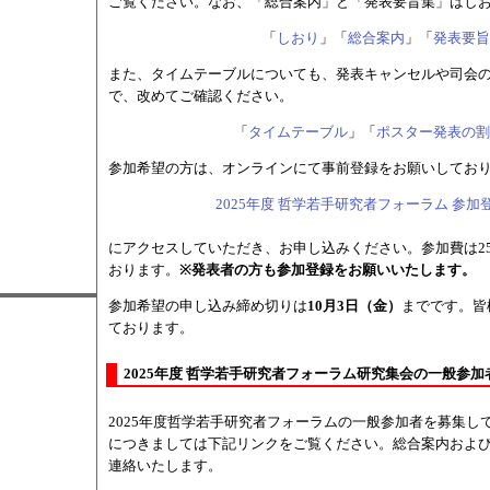
ご覧ください。なお、「総合案内」と「発表要旨集」はし
「
しおり
」「
総合案内
」「
発表要旨
また、タイムテーブルについても、発表キャンセルや司会
で、改めてご確認ください。
「
タイムテーブル
」「
ポスター発表の割
参加希望の方は、オンラインにて事前登録をお願いしてお
2025年度 哲学若手研究者フォーラム 参
にアクセスしていただき、お申し込みください。参加費は25
おります。
※発表者の方も参加登録をお願いいたします。
参加希望の申し込み締め切りは
10月3日（金）
までです。皆
ております。
2025年度 哲学若手研究者フォーラム研究集会の一般参加者募集
2025年度哲学若手研究者フォーラムの一般参加者を募集し
につきましては下記リンクをご覧ください。総合案内およ
連絡いたします。